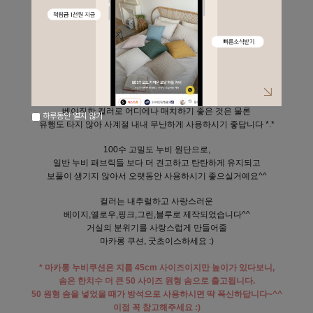
Macaron, 마카롱 누비 원형 방석
사랑스러운 마카롱을 닮은 원형 방석을 소개해드려요^^
색감부터 소재까지 너무너무 마음에 들었던 아이라,
고객님들께 꼭 추천드리고 싶은 아이에요.
도톰한 누비 소재로,
따듯한 분위기를 연출하시기에도 좋구요,
베이직한 컬러로 어디에나 매치하기 좋은 것은 물론
하루동안 열지 않기
유행도 타지 않아 사계절 내내 무난하게 사용하시기 좋답니다 *.*
100수 고밀도 누비 원단으로,
일반 누비 패브릭들 보다
더 견고하고 탄탄하게 유지되고
보풀이 생기지 않아서 오랫동안 사용하시기 좋으실거예요^^
컬러는 내추럴하고 사랑스러운
베이지,옐로우,핑크,그린,블루로 제작되었습니다^^
거실의 분위기를 사랑스럽게 만들어줄
마카롱 쿠션, 굿초이스하세요 :)
* 마카롱 누비쿠션은 지름 45cm 사이즈이지만
높이가 있다보니,
솜은 한치수 더 큰 50 사이즈 원형 솜으로
출고됩니다.
50 원형 솜을 넣었을 때가 방석으로 사용하시면 딱 폭신하답니다~^^
이점 꼭 참고해주세요 :)