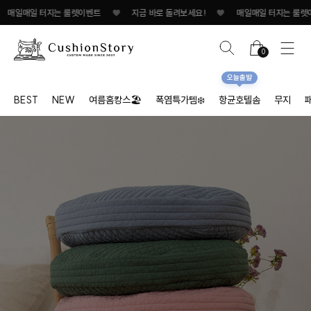
터지는 룰렛이벤트
♥
지금 바로 돌려보세요!
♥
매일매일 터지는 룰렛이벤트
♥
0
오늘출발
BEST
NEW
여름홈캉스🏖
폭염특가템❄️
항균호텔솜
무지