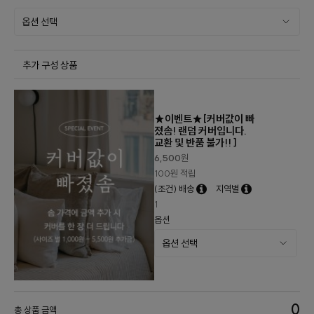
추가 구성 상품
★이벤트★[커버값이 빠
졌솜! 랜덤 커버입니다.
교환 및 반품 불가!! ]
6,500
원
100원 적립
(조건) 배송
지역별
1
옵션
0
총 상품 금액