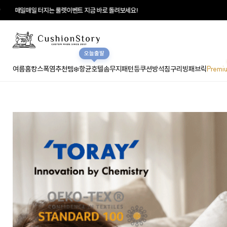
룰렛이벤트 지금 바로 돌려보세요!
오늘출발
여름홈캉스
폭염추천템❄️
항균호텔솜
무지
패턴
등쿠션
방석
침구
리빙패브릭
Premi