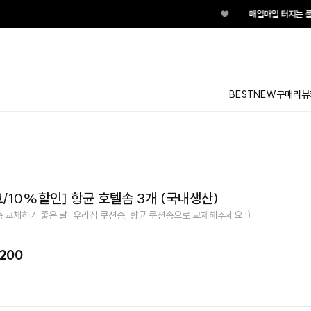
♥
매일매일 터지는 룰렛이벤트 지금 바로 돌
BEST
NEW
구매리뷰
/10%할인] 항균 호텔솜 3개 (국내생산)
 교체하기 좋은 날! 우리집 쿠션솜, 향균 쿠션솜으로 교체해주세요 :)
,200