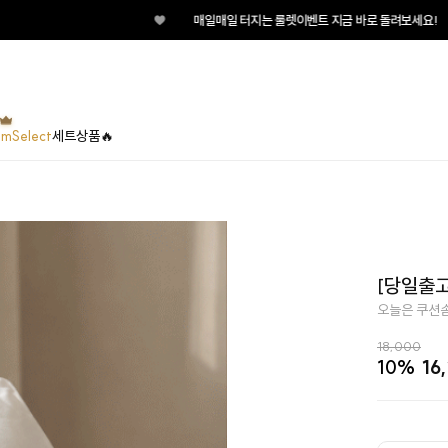
♥
매일매일 터지는 룰렛이벤트 지금 바로 돌려보세요!
umSelect
세트상품🔥
[당일출고
오늘은 쿠션솜
18,000
10%
16