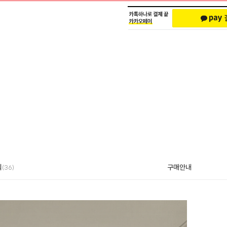
의
구매안내
(36)