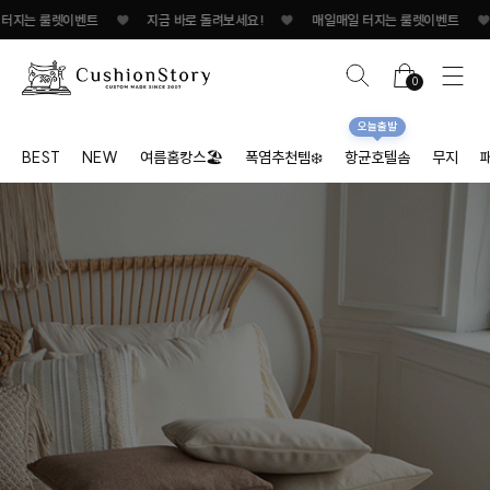
이벤트
♥
지금 바로 돌려보세요!
♥
매일매일 터지는 룰렛이벤트
♥
지금 바로
0
오늘출발
BEST
NEW
여름홈캉스🏖
폭염추천템❄️
항균호텔솜
무지