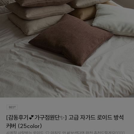
[감동후기💕가구점원단✨] 고급 자가드 로이드 방석
커버 (25color)
사계절 사랑받는 로이드..🤍 아직도 안 써보셨다면 완전 추천드릴게요👉🏻👈🏻