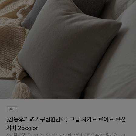
[감동후기💕가구점원단✨] 고급 자가드 로이드 쿠션
커버 25color
사계절 사랑받는 로이드..🤍 아직도 안 써보셨다면 완전 추천드릴게요👉🏻👈🏻