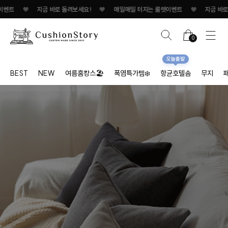
♥
지금 바로 돌려보세요!
♥
매일매일 터지는 룰렛이벤트
♥
지금 바로 돌려보세요
0
오늘출발
BEST
NEW
여름홈캉스🏖
폭염특가템❄️
항균호텔솜
무지