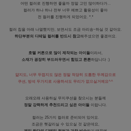
어떤 컬러로 진행하면 좋을까 정말 고민 많이하다가...
컬러가 하나 하나 전부 너무 예쁘고 활용성이 좋아
전 컬러를 진행하게 되었어요. *.*
컬러 칩을 아래 나열했지만, 보면서도 조금 아리송~하실 것 같아요.
하단부분의 디테일 컬러를 반드시 참고
해주셨으면 좋겠어요.
호텔 커튼으로 많이 제작되는 아이들
이라서,
소재가 굉장히 부드러우면서 힘있고 튼튼
하답니다 :)
얇지도, 너무 두껍지도 않은 정말 적당히 도톰한 두께감으로
쿠션, 방석 두가지로 사용하셔도 무리가 없으실거예요^^
오래오래 사용하실 무지쿠션을 찾으시는 분들께
정말 강력하게 추천드리고 싶은 아이들
이랍니다.
컬러는 25가지 컬러로 준비되어 있어요.
조금은 헷갈리실 수 있으실 것 같은데요,
제일 하단의 디테일 컬러가 가장 비슷
하기 때문에