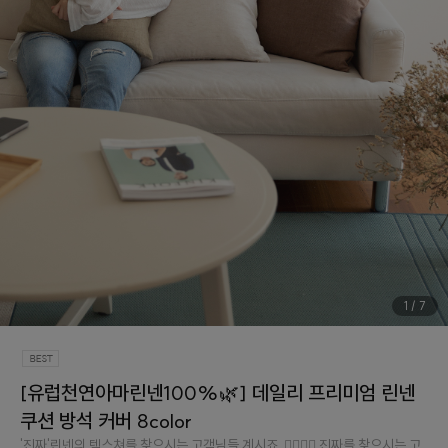
1
/
7
[유럽천연아마린넨100%🌿] 데일리 프리미엄 린넨
쿠션 방석 커버 8color
'진짜'린넨의 텍스쳐를 찾으시는 고객님들 계시죠..👉🏻👈🏻 진짜를 찾으시는 고