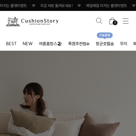
렛이벤트
♥
지금 바로 돌려보세요!
♥
매일매일 터지는 룰렛이벤트
♥
지금 바
0
오늘출발
BEST
NEW
여름홈캉스🏖
폭염추천템❄️
항균호텔솜
무지