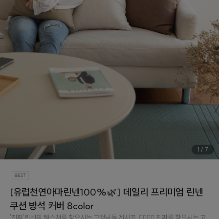
1
/
7
[유럽천연아마린넨100%🌿] 데일리 프리미엄 린넨
쿠션 방석 커버 8color
'진짜'린넨의 텍스쳐를 찾으시는 고객님들 계시죠..👉🏻👈🏻 진짜를 찾으시는 고