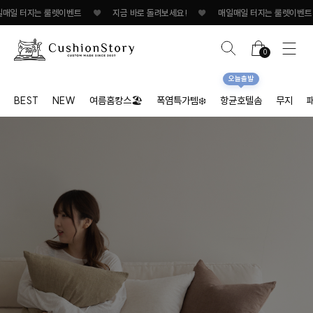
는 룰렛이벤트
♥
지금 바로 돌려보세요!
♥
매일매일 터지는 룰렛이벤트
♥
0
오늘출발
BEST
NEW
여름홈캉스🏖
폭염특가템❄️
항균호텔솜
무지