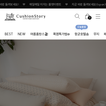
일 터지는 룰렛이벤트
♥
지금 바로 돌려보세요!
♥
매일매일 터지는 룰렛이벤트
0
오늘출발
BEST
NEW
여름홈캉스🏖
폭염특가템❄️
항균호텔솜
무지