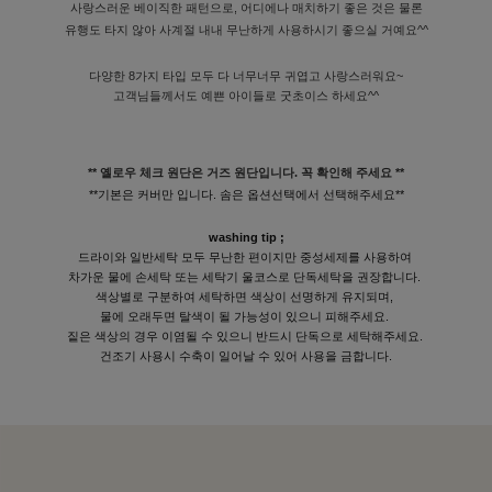
사랑스러운 베이직한 패턴으로, 어디에나 매치하기 좋은 것은 물론
유행도 타지 않아 사계절 내내 무난하게 사용하시기 좋으실 거예요^^
다양한 8가지 타입 모두 다 너무너무 귀엽고 사랑스러워요~
고객님들께서도 예쁜 아이들로 굿초이스 하세요^^
** 옐로우 체크 원단은 거즈 원단입니다. 꼭 확인해 주세요 **
**기본은 커버만 입니다. 솜은 옵션선택에서 선택해주세요**
washing tip ;
드라이와 일반세탁 모두 무난한 편이지만 중성세제를 사용하여
차가운 물에 손세탁 또는 세탁기 울코스로 단독세탁을 권장합니다.
색상별로 구분하여 세탁하면 색상이 선명하게 유지되며,
물에 오래두면 탈색이 될 가능성이 있으니 피해주세요.
짙은 색상의 경우 이염될 수 있으니 반드시 단독으로 세탁해주세요.
건조기 사용시 수축이 일어날 수 있어 사용을 금합니다.