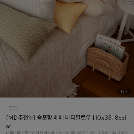
1
/
7
[MD추천✨] 솜포함 베베 바디필로우 110x35, 8col
or
너무너무 사랑스러워서 한눈에 반한 아이들이예요 :) 순면 소재로 피부에 닿는