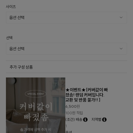
사이즈
선택
추가 구성 상품
★이벤트★[커버값이 빠
졌솜! 랜덤 커버입니다.
교환 및 반품 불가!! ]
6,500
원
100원 적립
(조건) 배송
지역별
1
옵션