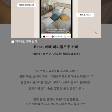
하루동안 열지 않기
Bebe, 베베 바디필로우 커버
fabric ;
코튼 면, 거즈원단(체크옐로우)
귀여운 바디필로우를 소개해드려요~
원형 쿠션, 방석에 이어 바디필로우로도 제작해 보았답니다^^
굉장히 사랑스러운 감성의 무드가
느껴지던 아이들이예요.
안고 자면 잠이 솔솔 정말 잘 올 것만 같아요 :)
침대 옆 빈 공간이 거슬리셨던 분들은,
요런 아이들로 침대 가드로 사용하셔도 좋아요~^^