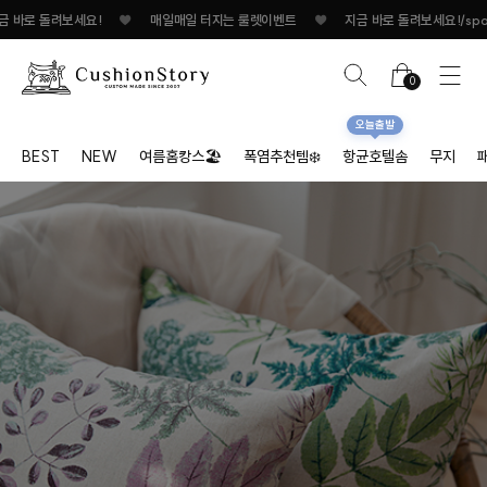
일 터지는 룰렛이벤트
♥
지금 바로 돌려보세요!
♥
매일매일 터지는 룰렛이벤트
0
오늘출발
BEST
NEW
여름홈캉스🏖
폭염추천템❄️
항균호텔솜
무지