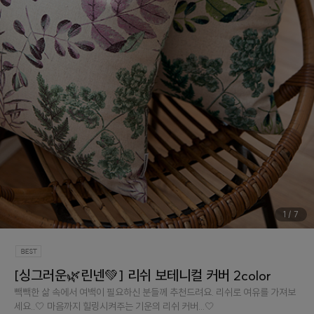
1
/
7
[싱그러운🌿린넨💚] 리쉬 보테니컬 커버 2color
빽빽한 삶 속에서 여백이 필요하신 분들께 추천드려요. 리쉬로 여유를 가져보
세요..🤍 마음까지 힐링시켜주는 기운의 리쉬 커버...🤍