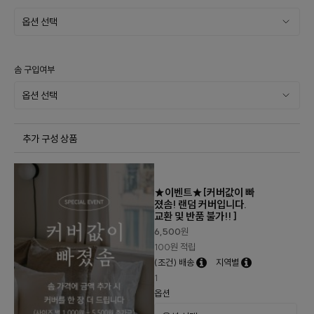
솜 구입여부
추가 구성 상품
★이벤트★[커버값이 빠
졌솜! 랜덤 커버입니다.
교환 및 반품 불가!! ]
6,500
원
100원 적립
(조건) 배송
지역별
1
옵션