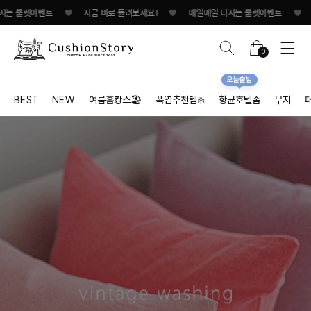
벤트
♥
지금 바로 돌려보세요!
♥
매일매일 터지는 룰렛이벤트
♥
지금 바로 돌
0
오늘출발
BEST
NEW
여름홈캉스🏖
폭염추천템❄️
항균호텔솜
무지