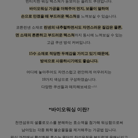
빈티지한 워싱 텍스쳐가 돋보이는 솔리드 쿠션입니다.
바이오워싱 가공을 더해주어 먼지, 보풀이 덜하며
손으로 만졌을 때 부드러운 텍스쳐
를 느껴보실 수 있습니다.
코튼린넨 소재로
린넨의 내추럴하면서도 자연스러운 질감은 물론,
면 소재의 튼튼하고 부드러운 텍스쳐
까지
동시에 느껴보실 수 있는
고급 쿠션 방석 커버입니다.
15수 소재로 적당한 두께감을 가지고 있기 때문에,
방석으로 사용하시기에도 좋습니다.
어디에 놓아주어도 자연스럽고 편안하게 어우러지는
19가지 색상으로 구성하였습니다.
다양한 쿠션들과 매치해보세요~^^
*바이오워싱 이란?
천연섬유의 셀룰로오스를 분해하는 효소액을 첨가해 워싱함으로써
남아있는 각종 화학 불순물들을 제거해주는 가공법 입니다.
워싱 과정에서 활성화된 효소는 원단의 잔섬유질을 부드럽게 용해시키고