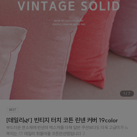
1
/
7
[데일리🌿] 빈티지 터치 코튼 린넨 커버 19color
부드러운 면소재에 린넨의 텍스쳐를 더해 일반 쿠션보다도 더욱 고급미가 느
껴지는..🤍 데일리 휘뚤마뚤 코튼린넨템입니다 :)