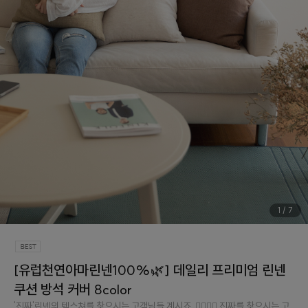
1
/
7
[유럽천연아마린넨100%🌿] 데일리 프리미엄 린넨
쿠션 방석 커버 8color
'진짜'린넨의 텍스쳐를 찾으시는 고객님들 계시죠..👉🏻👈🏻 진짜를 찾으시는 고