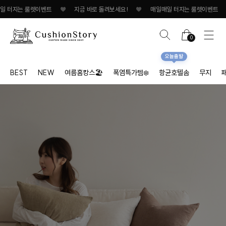
 룰렛이벤트
♥
지금 바로 돌려보세요!
♥
매일매일 터지는 룰렛이벤트
♥
지금
0
오늘출발
BEST
NEW
여름홈캉스🏖
폭염특가템❄️
항균호텔솜
무지